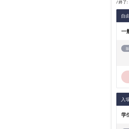
終了: 
自
一
入
学生