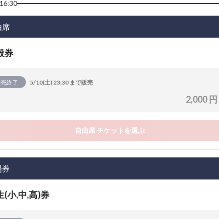
16:30
由席
般券
販売終了
5/10(土) 23:30 まで販売
2,000 円
自由席 チケットを選ぶ
場券
(小,中,高)券