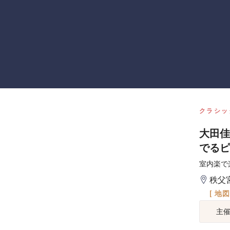
クラシッ
大田佳
でるピ
室内楽で
秩父
[ 地
主