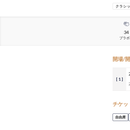
クラシ
34
ブラボ
開場/
[ 1 ]
チケッ
自由席