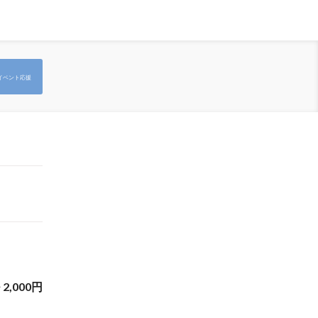
イベント応援
~
2,000
円