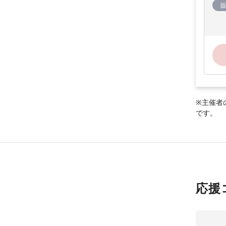
※主催者
です。
応援