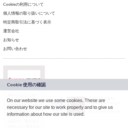
Cookieの利用について
個人情報の取り扱いについて
特定商取引法に基づく表示
運営会社
お知らせ
お問い合わせ
本サービスは、NTT
JASRAC許諾番号：
On our website we use some cookies. These are
ドコモグループの新
9024936001Y45037
規事業創出プログラ
necessary for our site to work properly and to give us
JASRAC許諾番号：
ム「docomo
9024936002Y45040
information about how our site is used.
STARTUP」を通じて
企画され、株式会社
teketにより運営され