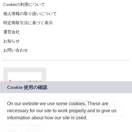
Cookieの利用について
個人情報の取り扱いについて
特定商取引法に基づく表示
運営会社
お知らせ
お問い合わせ
本サービスは、NTT
JASRAC許諾番号：
On our website we use some cookies. These are
ドコモグループの新
9024936001Y45037
規事業創出プログラ
necessary for our site to work properly and to give us
JASRAC許諾番号：
ム「docomo
9024936002Y45040
information about how our site is used.
STARTUP」を通じて
企画され、株式会社
teketにより運営され