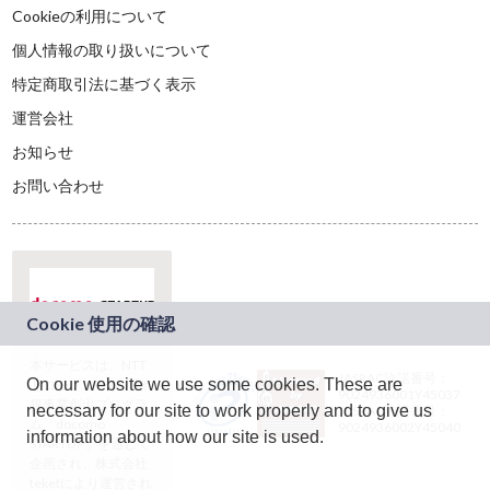
Cookieの利用について
個人情報の取り扱いについて
特定商取引法に基づく表示
運営会社
お知らせ
お問い合わせ
本サービスは、NTT
JASRAC許諾番号：
On our website we use some cookies. These are
ドコモグループの新
9024936001Y45037
規事業創出プログラ
necessary for our site to work properly and to give us
JASRAC許諾番号：
ム「docomo
9024936002Y45040
information about how our site is used.
STARTUP」を通じて
企画され、株式会社
teketにより運営され