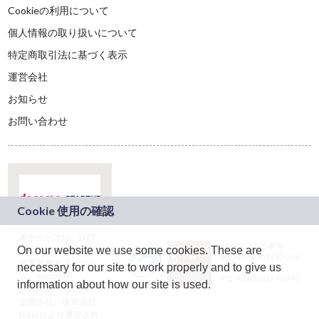
Cookieの利用について
個人情報の取り扱いについて
特定商取引法に基づく表示
運営会社
お知らせ
お問い合わせ
本サービスは、NTT
JASRAC許諾番号：
On our website we use some cookies. These are
ドコモグループの新
9024936001Y45037
規事業創出プログラ
necessary for our site to work properly and to give us
JASRAC許諾番号：
ム「docomo
9024936002Y45040
information about how our site is used.
STARTUP」を通じて
企画され、株式会社
teketにより運営され