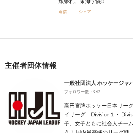
頑張れ、東海学院‼️
返信
シェア
主催者団体情報
一般社団法人 ホッケージャ
フォロワー数：962
高円宮牌ホッケー日本リーグ https:
イリーグ Division１・ Di
子、女子ともに社会人チー
う！ 国内最高峰のリーグ戦