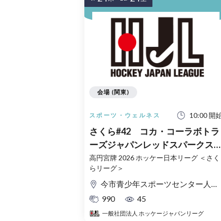
会場 (関東)
10:00 開
スポーツ・ウェルネス
さくら#42 コカ・コーラボトラ
ーズジャパンレッドスパークス
vs GIFU ASAHI BLUE BEES
高円宮牌 2026 ホッケー日本リーグ ＜さく
らリーグ＞
10/24（土）今市青少年スポーツ
センター（栃木）
今市青少年スポーツセンター人工芝競技場
990
45
一般社団法人 ホッケージャパンリーグ