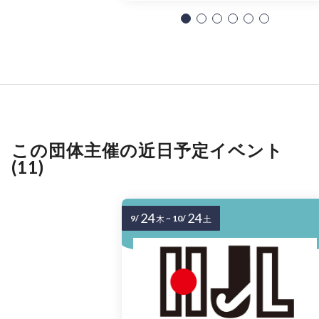
この団体主催の近日予定イベント
(11)
24
24
9/
~
10/
木
土