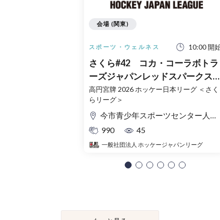
会場 (関東)
10:00 開
スポーツ・ウェルネス
さくら#42 コカ・コーラボトラ
ーズジャパンレッドスパークス
vs GIFU ASAHI BLUE BEES
高円宮牌 2026 ホッケー日本リーグ ＜さく
らリーグ＞
10/24（土）今市青少年スポーツ
センター（栃木）
今市青少年スポーツセンター人工芝競技場
990
45
一般社団法人 ホッケージャパンリーグ