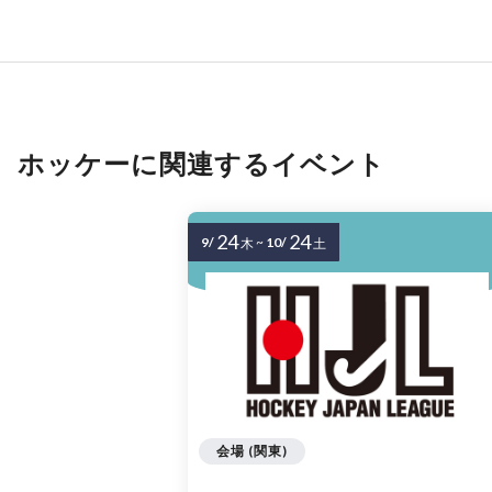
ホッケーに関連するイベント
24
24
9/
~
10/
木
土
会場 (関東)