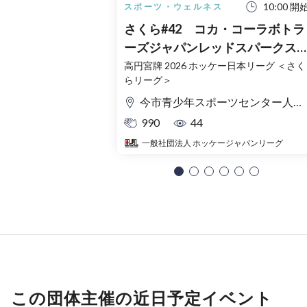
10:00 開
スポーツ・ウェルネス
さくら#42 コカ・コーラボトラ
ーズジャパンレッドスパークス
vs GIFU ASAHI BLUE BEES
高円宮牌 2026 ホッケー日本リーグ ＜さく
らリーグ＞
10/24（土）今市青少年スポーツ
センター（栃木）
今市青少年スポーツセンター人工芝競技場
990
44
一般社団法人 ホッケージャパンリーグ
この団体主催の近日予定イベント