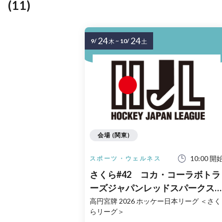
(11)
24
24
9/
~
10/
木
土
会場 (関東)
10:00 開
スポーツ・ウェルネス
さくら#42 コカ・コーラボトラ
ーズジャパンレッドスパークス
vs GIFU ASAHI BLUE BEES
高円宮牌 2026 ホッケー日本リーグ ＜さく
らリーグ＞
10/24（土）今市青少年スポーツ