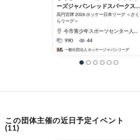
ーズジャパンレッドスパークス
vs GIFU ASAHI BLUE BEES
高円宮牌 2026 ホッケー日本リーグ ＜さく
らリーグ＞
10/24（土）今市青少年スポーツ
センター（栃木）
今市青少年スポーツセンター人工芝競技場
990
44
一般社団法人 ホッケージャパンリーグ
この団体主催の近日予定イベント
(11)