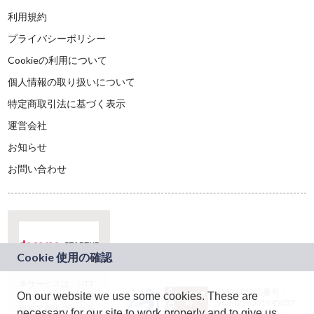
利用規約
プライバシーポリシー
Cookieの利用について
個人情報の取り扱いについて
特定商取引法に基づく表示
運営会社
お知らせ
お問い合わせ
本サービスは、NTT
JASRAC許諾番号：
On our website we use some cookies. These are
ドコモグループの新
9024936001Y45037
規事業創出プログラ
necessary for our site to work properly and to give us
JASRAC許諾番号：