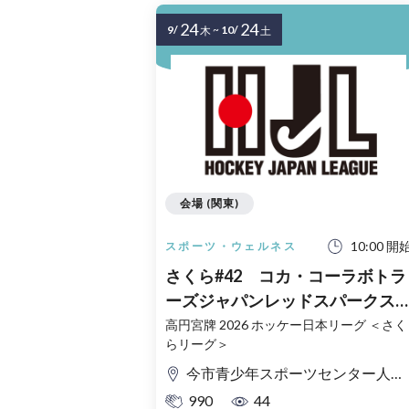
24
24
9/
~
10/
木
土
会場 (関東)
10:00 開
スポーツ・ウェルネス
さくら#42 コカ・コーラボトラ
ーズジャパンレッドスパークス
vs GIFU ASAHI BLUE BEES
高円宮牌 2026 ホッケー日本リーグ ＜さく
らリーグ＞
10/24（土）今市青少年スポーツ
センター（栃木）
今市青少年スポーツセンター人工芝競技場
990
44