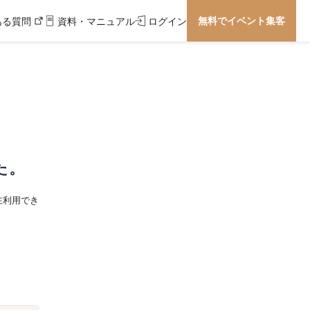
無料でイベント集客
ある質問
資料・マニュアル
ログイン
た。
在利用でき