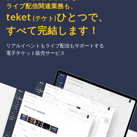
ライブ配信関連業務も、
teket
ひとつで、
(テケト)
すべて完結
します
！
リアルイベントもライブ配信もサポートする
電子チケット販売サービス