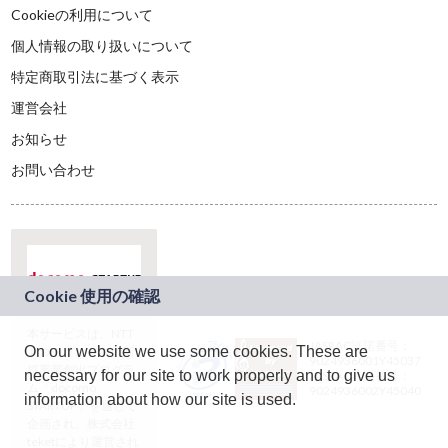
Cookieの利用について
個人情報の取り扱いについて
特定商取引法に基づく表示
運営会社
お知らせ
お問い合わせ
本サービスは、NTT
JASRAC許諾番号：
On our website we use some cookies. These are
ドコモグループの新
9024936001Y45037
規事業創出プログラ
necessary for our site to work properly and to give us
JASRAC許諾番号：
ム「docomo
9024936002Y45040
information about how our site is used.
STARTUP」を通じて
企画され、株式会社
teketにより運営され