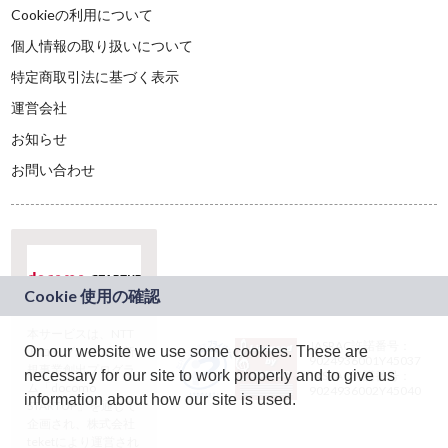
Cookieの利用について
個人情報の取り扱いについて
特定商取引法に基づく表示
運営会社
お知らせ
お問い合わせ
本サービスは、NTT
JASRAC許諾番号：
On our website we use some cookies. These are
ドコモグループの新
9024936001Y45037
規事業創出プログラ
necessary for our site to work properly and to give us
JASRAC許諾番号：
ム「docomo
9024936002Y45040
information about how our site is used.
STARTUP」を通じて
企画され、株式会社
teketにより運営され