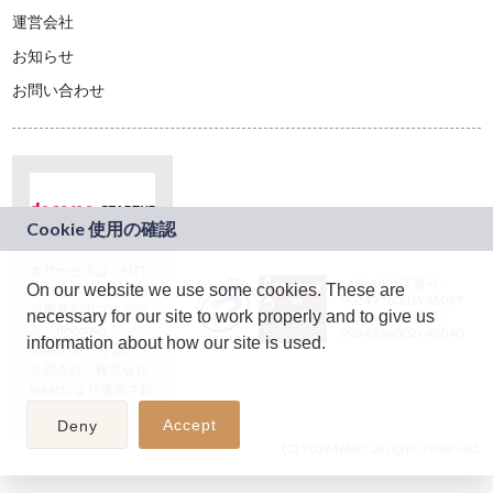
運営会社
お知らせ
お問い合わせ
本サービスは、NTT
JASRAC許諾番号：
On our website we use some cookies. These are
ドコモグループの新
9024936001Y45037
規事業創出プログラ
necessary for our site to work properly and to give us
JASRAC許諾番号：
ム「docomo
9024936002Y45040
information about how our site is used.
STARTUP」を通じて
企画され、株式会社
teketにより運営され
ています。
Accept
Deny
(C) 2026 teket. all rights reserved.