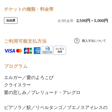
チケットの種類・料金帯
2,500
円
~
5,000
円
自由席
全
3
料金帯
ご利用可能支払方法
購入方法について
プログラム
エルガー／愛のよろこび
クライスラー
愛の悲しみ／プレリュード・アレグロ
ピアソラ／鮫／リベルタンゴ／ブエノスアイレスの