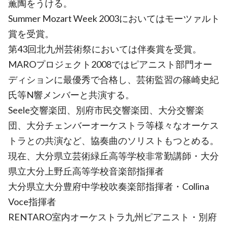
薫陶をうける。
Summer Mozart Week 2003においてはモーツァルト
賞を受賞。
第43回北九州芸術祭においては伴奏賞を受賞。
MAROプロジェクト2008ではピアニスト部門オー
ディションに最優秀で合格し、芸術監習の篠崎史紀
氏等N響メンバーと共演する。
Seele交響楽団、別府市民交響楽団、大分交響楽
団、大分チェンバーオーケストラ等様々なオーケス
トラとの共演など、協奏曲のソリストもつとめる。
現在、大分県立芸術緑丘高等学校非常勤講師・大分
県立大分上野丘高等学校音楽部指揮者
大分県立大分豊府中学校吹奏楽部指揮者・Collina
Voce指揮者
RENTARO室内オーケストラ九州ピアニスト・別府