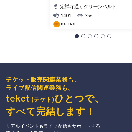
定禅寺通りグリーンベルト
1401
356
BARTAKE
チケット販売関連業務も、
ライブ配信関連業務も、
teket
ひとつで、
(テケト)
すべて完結
します
！
リアルイベントもライブ配信もサポートする