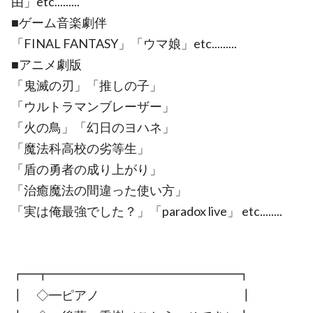
由」etc.........
■ゲーム音楽劇伴
「FINAL FANTASY」「ウマ娘」etc.........
■アニメ劇版
「鬼滅の刃」「推しの子」
「ウルトラマンブレーザー」
「火の鳥」「幻日のヨハネ」
「魔法科高校の劣等生」
「盾の勇者の成り上がり」
「治癒魔法の間違った使い方」
「実は俺最強でした？」「paradox live」 etc........
┏━┳━━━━━━━━━━━━━━━┓
┃ ◇━ピアノ ┃