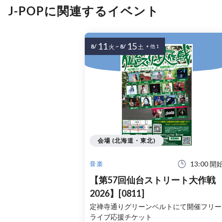
J-POPに関連するイベント
11
15
8/
~
8/
火
土
+ 他 1
会場 (北海道・東北)
13:00 開
音楽
【第57回仙台ストリート大作戦
2026】[0811]
定禅寺通りグリーンベルトにて開催フリー
ライブ応援チケット