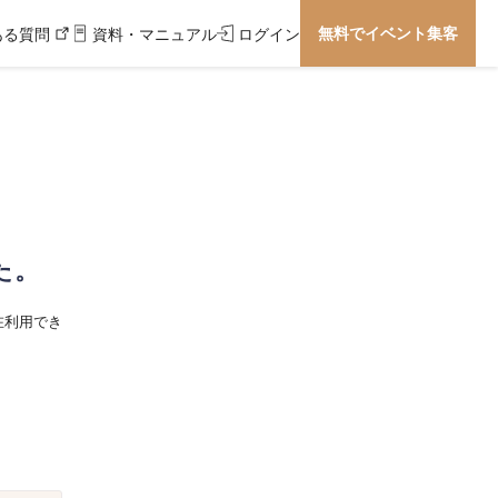
無料でイベント集客
ある質問
資料・マニュアル
ログイン
た。
在利用でき