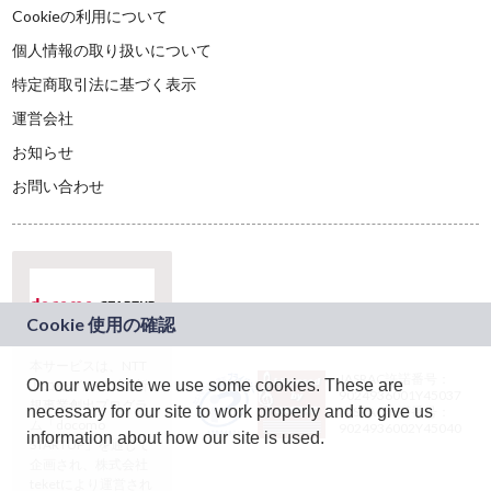
Cookieの利用について
個人情報の取り扱いについて
特定商取引法に基づく表示
運営会社
お知らせ
お問い合わせ
本サービスは、NTT
JASRAC許諾番号：
On our website we use some cookies. These are
ドコモグループの新
9024936001Y45037
規事業創出プログラ
necessary for our site to work properly and to give us
JASRAC許諾番号：
ム「docomo
9024936002Y45040
information about how our site is used.
STARTUP」を通じて
企画され、株式会社
teketにより運営され