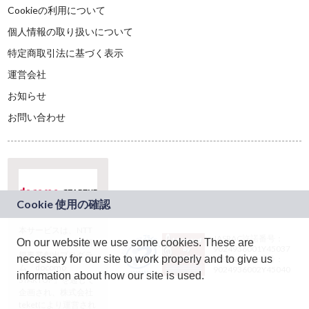
Cookieの利用について
個人情報の取り扱いについて
特定商取引法に基づく表示
運営会社
お知らせ
お問い合わせ
本サービスは、NTT
JASRAC許諾番号：
On our website we use some cookies. These are
ドコモグループの新
9024936001Y45037
規事業創出プログラ
necessary for our site to work properly and to give us
JASRAC許諾番号：
ム「docomo
9024936002Y45040
information about how our site is used.
STARTUP」を通じて
企画され、株式会社
teketにより運営され