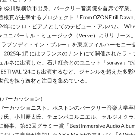
4年神奈川県横浜市出身。バークリー音楽院を首席で卒業。2
根真が主宰するプロジェクト「From OZONE till Daw
024年にソロ・ピアノとしてのデビュー・アルバム「When
」をユニバーサル・ミュージック（Verve）よりリリース。2
「ラプソディ・イン・ブルー」を東京フィルハーモニー
、2025年1月にはフランスのナントにて開催されたラ・
ュルネに出演した。石川紅奈とのユニット「soraya」では
FESTIVAL ’24にも出演するなど、ジャンルを超えた多
世代を担う逸材と注目を集めている。
N（パーカッション）
パーカッショニスト。ボストンのバークリー音楽大学卒
り氏、小川慶太氏、チェンボコルニエル、セルジオクラ
師事。第63回グラミー賞「BestImmersive Audio Alb
おいて自身が参加したAlain Malletのアルバム「A Wake