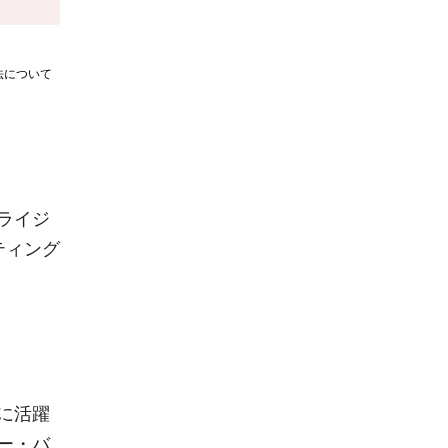
法について
ライジ
ティング
に活躍
ー・バ