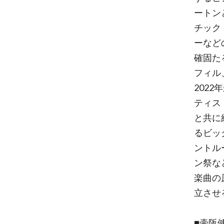
ートン
チック
ーなど
確固た
フィル
2022
ティス
と共に
るビッグ
ントル
ン祭な
楽曲の
立させ
■壷阪