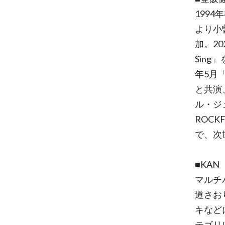
199
より小曽
加。2
Sing
年5月
と共演
ル・ジ
ROCK
で、次
■KA
マルチ
道さお
キなどに
テゴリに