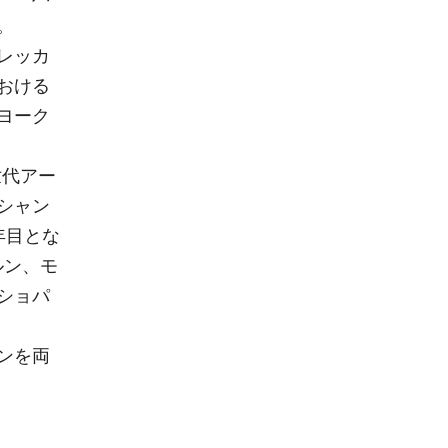
。
レッカ
おける
ヨーク
新世代アー
シャン
年目とな
ルン、モ
ショパ
ンを両