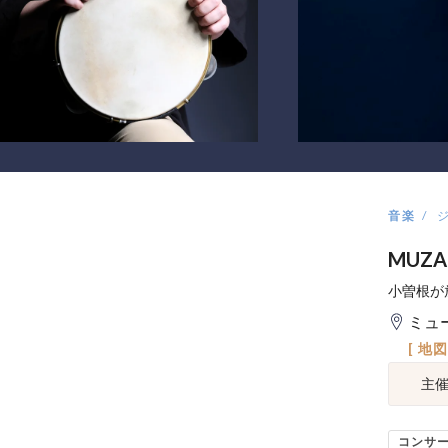
音楽
MUZ
小曽根が
ミュ
[ 地
主
コンサ