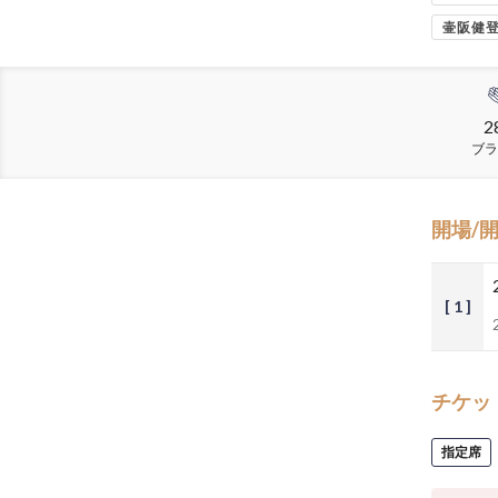
壷阪健
2
ブラ
開場/
[ 1 ]
チケッ
指定席