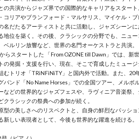
との共演からジャズ界での国際的なキャリアをスタート
・コリアやブランフォード・マルサリス、マイケル・ブ
の名だたるアーティストと共に活動し、ジャズシーンに
る地位を築く。その後、クラシックの分野でも、ニュー
、ベルリン放響など、世界の名門オーケストラと共演。
年からスタートした 「From OZONE till Dawn」では、
トの発掘・支援を行い、現在、そこで育成したミュージ
組むトリオ「TRiNFiNiTY」と国内外で活動。また、20
バンド「No Name Horses」での全国ツアー、メルボ
ーなどの世界的なジャズフェスや、ラヴィニア音楽祭、
どクラシックの祭典への参加が続く。
原型の美しさへのリスペクトと、自身の鮮烈なパッショ
る新しい表現者として、今後も世界的な躍進を続ける。
健登（ピアノ）