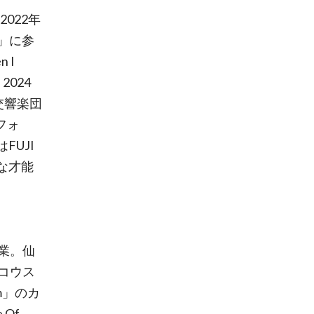
022年
n」に参
 I
024
交響楽団
フォ
FUJI
彩な才能
業。仙
コウス
um」のカ
 Of