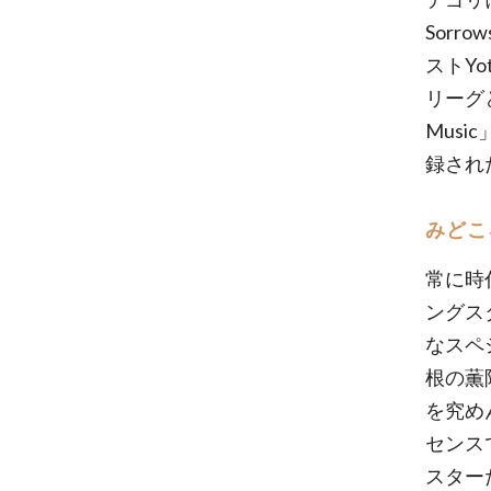
Sorr
ストYo
リーグ
Mus
録され
みどこ
常に時
ングス
なスペシ
根の薫
を究め
センス
スター