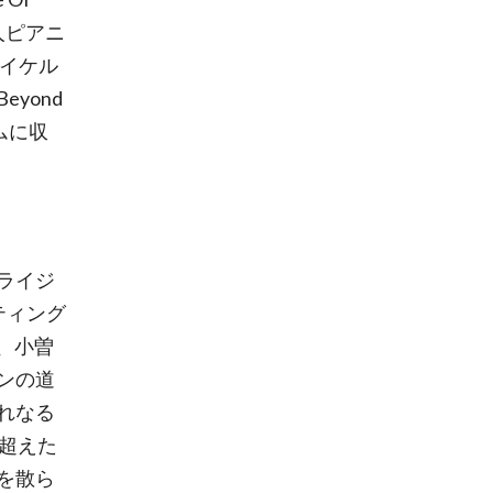
ル人ピアニ
のマイケル
yond
ムに収
ライジ
ティング
し、小曽
ンの道
れなる
超えた
を散ら