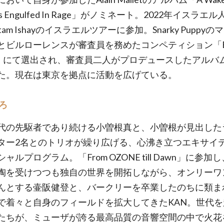
ows Engulfed In Rage」がノミネート。2022年イスラエ
tam Ishayのイスラエルツアーに参加。Snarky Puppy
とビルローレンスが審査員を務めたコンペティション「Be
ic」にて選出され、審査員二人がプロデュースしたアルバ
た。現在は東京を拠点に活動を広げている。
ろ
代の先駆者であり続ける小曽根真と、小曽根が見出した
ター2名とのトリオが繰り広げる、心沸き立つエキサイ
ャルプログラム。「From OZONE till Dawn」に参加
陶を受けつつも独自の世界を開拓しながら、オンリーワ
んとする壷阪健登と、バークリーを卒業したのちに類ま
で着々と自身のフィールドを拡大してきたKAN。世代を
たちが、ミューザが誇る最高品質の音響空間の中で火花