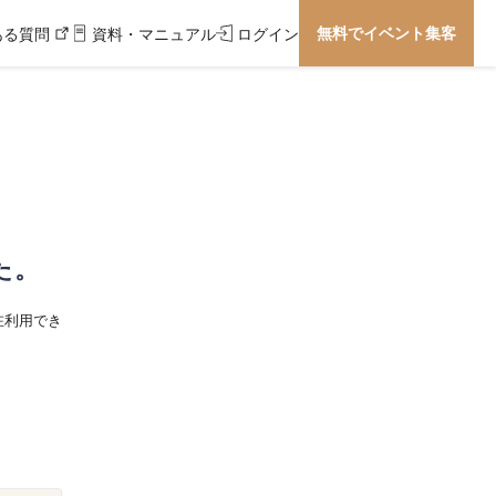
無料でイベント集客
ある質問
資料・マニュアル
ログイン
た。
在利用でき