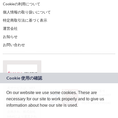
Cookieの利用について
個人情報の取り扱いについて
特定商取引法に基づく表示
運営会社
お知らせ
お問い合わせ
本サービスは、NTT
JASRAC許諾番号：
On our website we use some cookies. These are
ドコモグループの新
9024936001Y45037
規事業創出プログラ
necessary for our site to work properly and to give us
JASRAC許諾番号：
ム「docomo
9024936002Y45040
information about how our site is used.
STARTUP」を通じて
企画され、株式会社
teketにより運営され