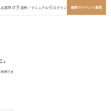
無料でイベント集客
ある質問
資料・マニュアル
ログイン
た。
在利用でき