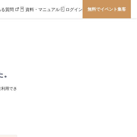
無料でイベント集客
ある質問
資料・マニュアル
ログイン
た。
在利用でき