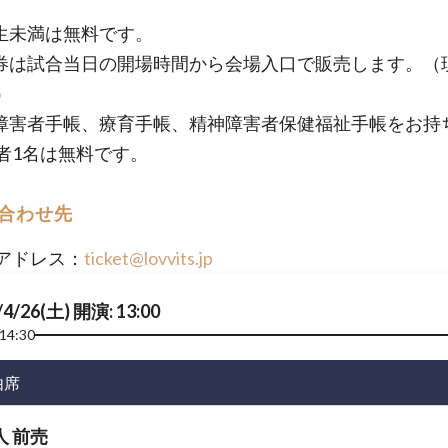
生未満は無料です。
券は試合当日の開場時間から会場入口で販売します。（
み）
障害者手帳、療育手帳、精神障害者保健福祉手帳をお持
者1名は無料です。
合わせ先
アドレス：
ticket@lovvits.jp
/4/26(土) 開演: 13:00
14:30
由席
人 前売