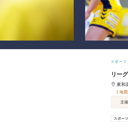
スポーツ
リーグ
東和
[ 地
主
スポー