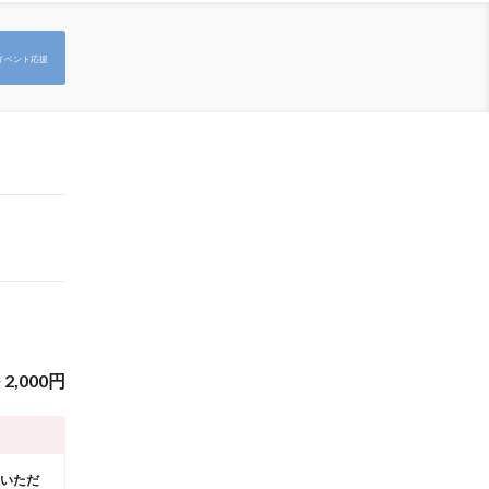
イベント応援
~
2,000
円
担いただ