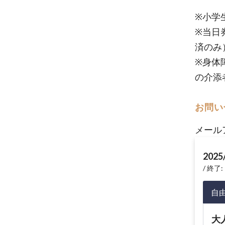
※小学
※当日
済の
※身体
の介添
お問い
メール
2025
終了: 
自
大