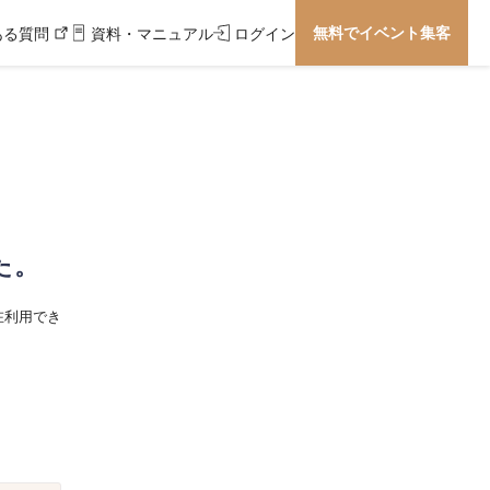
無料でイベント集客
ある質問
資料・マニュアル
ログイン
た。
在利用でき