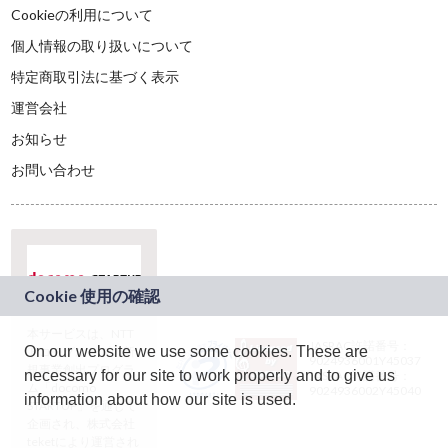
Cookieの利用について
個人情報の取り扱いについて
特定商取引法に基づく表示
運営会社
お知らせ
お問い合わせ
本サービスは、NTT
JASRAC許諾番号：
On our website we use some cookies. These are
ドコモグループの新
9024936001Y45037
規事業創出プログラ
necessary for our site to work properly and to give us
JASRAC許諾番号：
ム「docomo
9024936002Y45040
information about how our site is used.
STARTUP」を通じて
企画され、株式会社
teketにより運営され