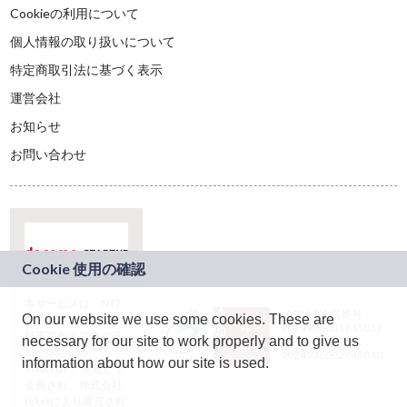
Cookieの利用について
個人情報の取り扱いについて
特定商取引法に基づく表示
運営会社
お知らせ
お問い合わせ
本サービスは、NTT
JASRAC許諾番号：
On our website we use some cookies. These are
ドコモグループの新
9024936001Y45037
規事業創出プログラ
necessary for our site to work properly and to give us
JASRAC許諾番号：
ム「docomo
9024936002Y45040
information about how our site is used.
STARTUP」を通じて
企画され、株式会社
teketにより運営され