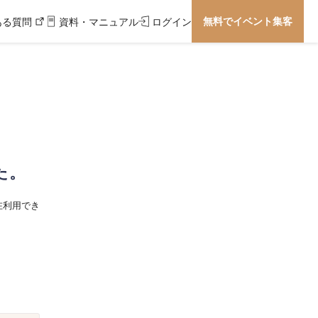
無料でイベント集客
ある質問
資料・マニュアル
ログイン
た。
在利用でき