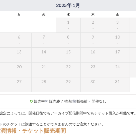
2025年 1月
月
火
水
木
金
1
2
3
6
7
8
9
10
13
14
15
16
17
20
21
22
23
24
27
28
29
30
31
販売中
販売終了/売切
前
販売前
-
開催なし
設定によっては、開催日後でもアーカイブ配信期間中でもチケット購入が可能です
トのチケットは譲渡することができませんのでご注意ください。
開演情報・チケット販売期間