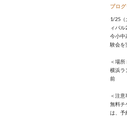
プログ
1/2
ィバル
今小中
験会を
＜場所
横浜ラ
前
＜注意
無料チ
は、予