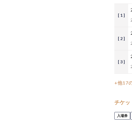
[ 1 ]
[ 2 ]
[ 3 ]
+他17
チケッ
入場券