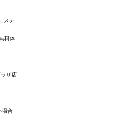
フェステ
無料体
プラザ店
い場合