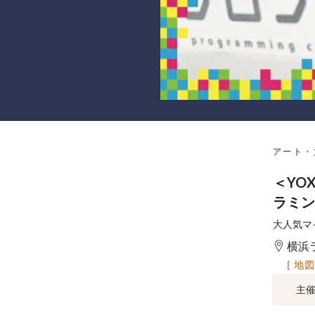
アート・
＜YO
ラミン
大人気マ
横浜
[ 地
主