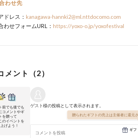
合わせ先
アドレス：
kanagawa-hannki2@ml.nttdocomo.com
合わせフォームURL：
https://yoxo-o.jp/yoxofestival
コメント（
2
）
ゲスト
様の投稿として表示されます。
ト前でも後でも
にコメントやギ
贈られたギフトの売上は主催者に還元さ
トを贈って
このイベントを
り上げよう！
ギフ