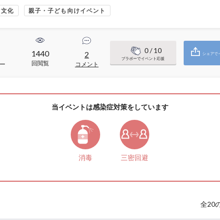
・文化
親子・子ども向けイベント
0
/ 10
1440
2
シェアで
ブラボーでイベント応援
回閲覧
ー
コメント
当イベントは感染症対策をしています
消毒
三密回避
全
20