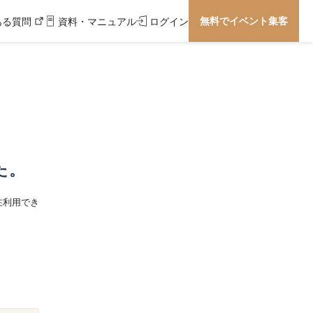
無料でイベント集客
ある質問
資料・マニュアル
ログイン
た。
在利用でき