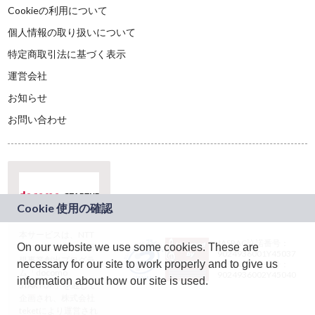
Cookieの利用について
個人情報の取り扱いについて
特定商取引法に基づく表示
運営会社
お知らせ
お問い合わせ
本サービスは、NTT
JASRAC許諾番号：
On our website we use some cookies. These are
ドコモグループの新
9024936001Y45037
規事業創出プログラ
necessary for our site to work properly and to give us
JASRAC許諾番号：
ム「docomo
9024936002Y45040
information about how our site is used.
STARTUP」を通じて
企画され、株式会社
teketにより運営され