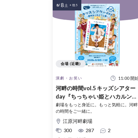
8
8/
土
+ 他 5
会場 (近畿)
11:00 開
演劇・お笑い
河畔の時間vol.5 キッズシアター
day『ちっちゃい姫とハカルン博
士』『ちっちゃい姫とユレルン
劇場をもっと身近に。もっと気軽に。河畔
の時間をご一緒に。
士』 −夏休み２本立て公演−
江原河畔劇場
300
287
2