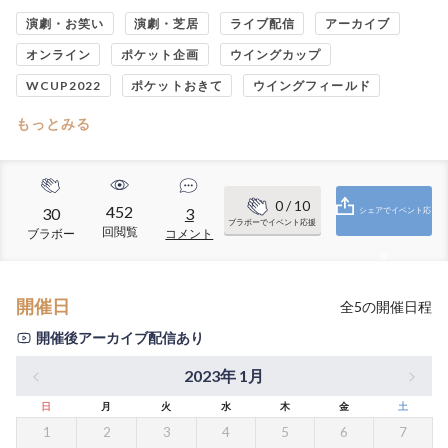
演劇・お笑い
演劇・芝居
ライブ配信
アーカイブ
オンライン
ポケット企画
ウイングカップ
WCUP2022
ポケットおきて
ウイングフィールド
もっとみる
0
/ 10
452
30
3
シェアでイベント応
ブラボーでイベント応援
回閲覧
ブラボー
コメント
援
開催日
全
5
の開催日程
開催後アーカイブ配信あり
2023年 1月
日
月
火
水
木
金
土
1
2
3
4
5
6
7