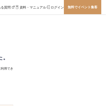
無料でイベント集客
ある質問
資料・マニュアル
ログイン
た。
在利用でき