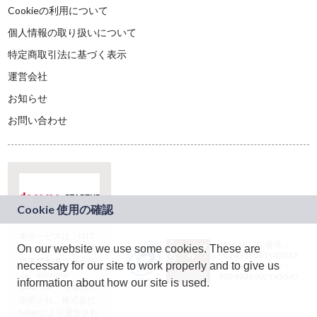
Cookieの利用について
個人情報の取り扱いについて
特定商取引法に基づく表示
運営会社
お知らせ
お問い合わせ
本サービスは、NTT
JASRAC許諾番号：
On our website we use some cookies. These are
ドコモグループの新
9024936001Y45037
規事業創出プログラ
necessary for our site to work properly and to give us
JASRAC許諾番号：
ム「docomo
9024936002Y45040
information about how our site is used.
STARTUP」を通じて
企画され、株式会社
teketにより運営され