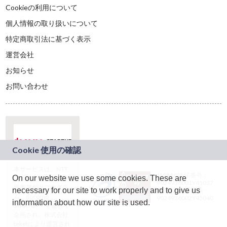
Cookieの利用について
個人情報の取り扱いについて
特定商取引法に基づく表示
運営会社
お知らせ
お問い合わせ
本サービスは、NTT
JASRAC許諾番号：
On our website we use some cookies. These are
ドコモグループの新
9024936001Y45037
規事業創出プログラ
necessary for our site to work properly and to give us
JASRAC許諾番号：
ム「docomo
9024936002Y45040
information about how our site is used.
STARTUP」を通じて
企画され、株式会社
teketにより運営され