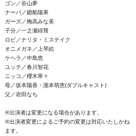
ゴン／谷山夢
ナーバ／廻船陽果
ガーズ／梅高みな美
子分／一之瀬緋彗
ロビ／ナリタ・ミステイク
オニメガネ／上琴絵
ケヘラ／中島悠
ユッテ／春川智花
ニッコ／櫻木寧々
母／坂本陽香・瀧本萌恵(ダブルキャスト)
父／岩田なち
※出演者は変更になる場合があります。
※出演者変更によるご予約の変更は対応いたしかね
ます。