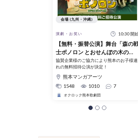
会場 (九州・沖縄)
10:30 開
演劇・お笑い
【無料・振替公演】舞台「森の
士ボノロン とおせんぼの木の
巻」【お子さま連れ無料ご招待
協賛企業様のご協力により熊本のお子様連
れの無料招待公演が決定！
2026年8月17日〜8月28日
熊本マンガアーツ
1548
1010
7
オクロック熊本歌劇団