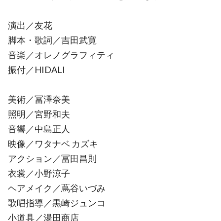
演出／友花
脚本・歌詞／吉田武寛
音楽／オレノグラフィティ
振付／HIDALI
美術／冨澤奈美
照明／宮野和夫
音響／中島正人
映像／ワタナベ カズキ
アクション／冨田昌則
衣裳／小野涼子
ヘアメイク／蔦谷いづみ
歌唱指導／黒崎ジュンコ
小道具／湯田商店