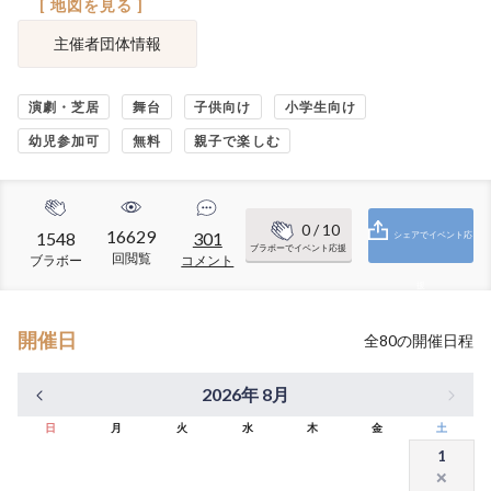
[ 地図を見る ]
主催者団体情報
演劇・芝居
舞台
子供向け
小学生向け
幼児参加可
無料
親子で楽しむ
0
/ 10
16629
1548
301
シェアでイベント応
ブラボーでイベント応援
回閲覧
ブラボー
コメント
援
開催日
全
80
の開催日程
2026年 8月
日
月
火
水
木
金
土
1