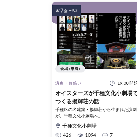
7
8/
金
+ 他 3
会場 (東海)
19:00 開
演劇・お笑い
オイスターズが千種文化小劇場
つくる揚輝荘の話
千種区の名建築・揚輝荘から生まれた演劇
が、千種文化小劇場へ。
千種文化小劇場
426
1094
7