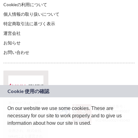
Cookieの利用について
個人情報の取り扱いについて
特定商取引法に基づく表示
運営会社
お知らせ
お問い合わせ
本サービスは、NTT
JASRAC許諾番号：
On our website we use some cookies. These are
ドコモグループの新
9024936001Y45037
規事業創出プログラ
necessary for our site to work properly and to give us
JASRAC許諾番号：
ム「docomo
9024936002Y45040
information about how our site is used.
STARTUP」を通じて
企画され、株式会社
teketにより運営され