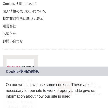
Cookieの利用について
個人情報の取り扱いについて
特定商取引法に基づく表示
運営会社
お知らせ
お問い合わせ
本サービスは、NTT
JASRAC許諾番号：
On our website we use some cookies. These are
ドコモグループの新
9024936001Y45037
規事業創出プログラ
necessary for our site to work properly and to give us
JASRAC許諾番号：
ム「docomo
9024936002Y45040
information about how our site is used.
STARTUP」を通じて
企画され、株式会社
teketにより運営され