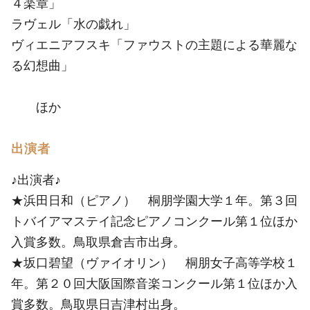
４楽章」
ラヴェル「水の戯れ」
ヴィエニアフスキ「ファウストの主題による華麗な
る幻想曲」
ほか
出演者
♪出演者♪
★浜田日和（ピアノ） 桐朋学園大学１年。第３回
トバイアマステイ記念ピアノコンクール第１位ほか
入賞多数。鳥取県倉吉市出身。
★坂口碧望（ヴァイオリン） 桐朋女子高等学校１
年。第２０回大阪国際音楽コンクール第１位ほか入
賞多数。鳥取県日吉津村出身。