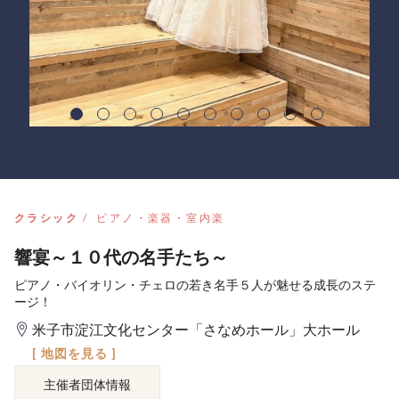
クラシック
ピアノ・楽器・室内楽
響宴～１０代の名手たち～
ピアノ・バイオリン・チェロの若き名手５人が魅せる成長のステ
ージ！
米子市淀江文化センター「さなめホール」大ホール
[ 地図を見る ]
主催者団体情報