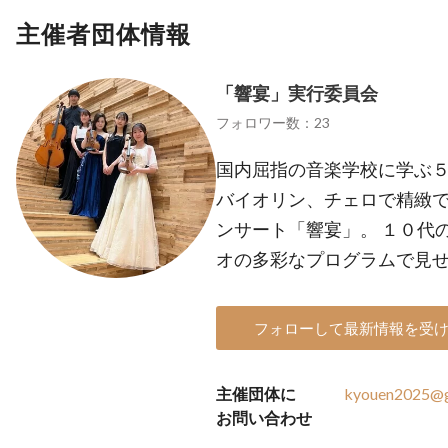
主催者団体情報
「響宴」実行委員会
フォロワー数：23
国内屈指の音楽学校に学ぶ
バイオリン、チェロで精緻
ンサート「響宴」。 １０代
オの多彩なプログラムで
フォローして最新情報を受
主催団体に
kyouen2025@g
お問い合わせ