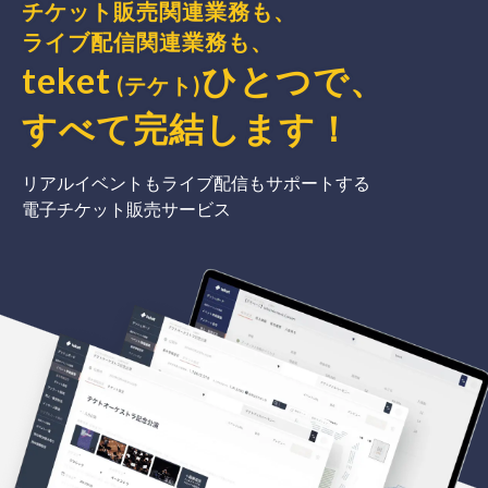
チケット販売関連業務も、
ライブ配信関連業務も、
teket
ひとつで、
(テケト)
すべて完結
します
！
リアルイベントもライブ配信もサポートする
電子チケット販売サービス