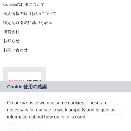
Cookieの利用について
個人情報の取り扱いについて
特定商取引法に基づく表示
運営会社
お知らせ
お問い合わせ
本サービスは、NTT
JASRAC許諾番号：
On our website we use some cookies. These are
ドコモグループの新
9024936001Y45037
規事業創出プログラ
necessary for our site to work properly and to give us
JASRAC許諾番号：
ム「docomo
9024936002Y45040
information about how our site is used.
STARTUP」を通じて
企画され、株式会社
teketにより運営され