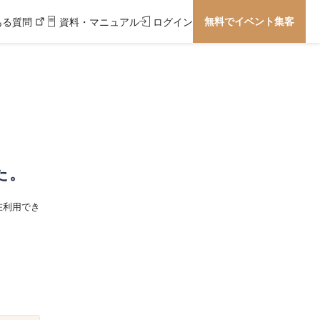
無料でイベント集客
ある質問
資料・マニュアル
ログイン
た。
在利用でき