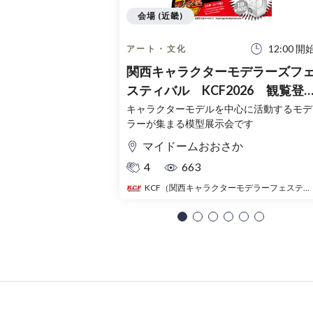
会場 (近畿)
12:00 開
アート・文化
関西キャラクターモデラーズフ
スティバル KCF2026 観覧登
録チケット（無料）
キャラクターモデルを中心に活動するモデ
ラーが集まる模型展示会です
マイドームおおさか
4
663
KCF（関西キャラクターモデラーフェスティバル）