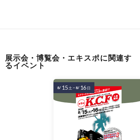
展示会・博覧会・エキスポに関連す
るイベント
15
16
8/
~
8/
土
日