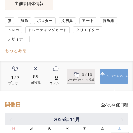
主催者団体情報
箔
加飾
ポスター
文房具
アート
特殊紙
トレカ
トレーディングカード
クリエイター
デザイナー
もっとみる
0
/ 10
89
179
0
シェアでイベント応
ブラボーでイベント応援
回閲覧
ブラボー
コメント
援
開催日
全
6
の開催日程
2025年 11月
日
月
火
水
木
金
土