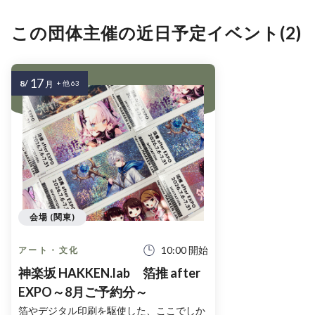
この団体主催の近日予定イベント(2)
17
8/
月
+ 他 63
会場 (関東)
10:00 開始
アート・文化
神楽坂 HAKKEN.lab 箔推 after
EXPO～8月ご予約分～
箔やデジタル印刷を駆使した、ここでしか