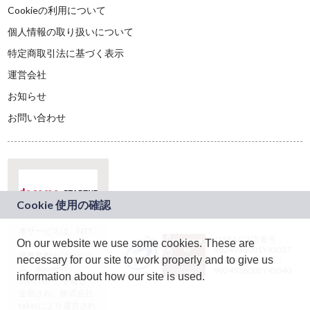
Cookieの利用について
個人情報の取り扱いについて
特定商取引法に基づく表示
運営会社
お知らせ
お問い合わせ
本サービスは、NTT
JASRAC許諾番号：
On our website we use some cookies. These are
ドコモグループの新
9024936001Y45037
規事業創出プログラ
necessary for our site to work properly and to give us
JASRAC許諾番号：
ム「docomo
9024936002Y45040
information about how our site is used.
STARTUP」を通じて
企画され、株式会社
teketにより運営され