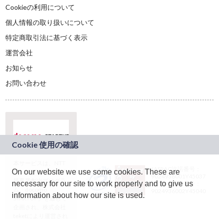
Cookieの利用について
個人情報の取り扱いについて
特定商取引法に基づく表示
運営会社
お知らせ
お問い合わせ
本サービスは、NTT
JASRAC許諾番号：
On our website we use some cookies. These are
ドコモグループの新
9024936001Y45037
規事業創出プログラ
necessary for our site to work properly and to give us
JASRAC許諾番号：
ム「docomo
9024936002Y45040
information about how our site is used.
STARTUP」を通じて
企画され、株式会社
teketにより運営され