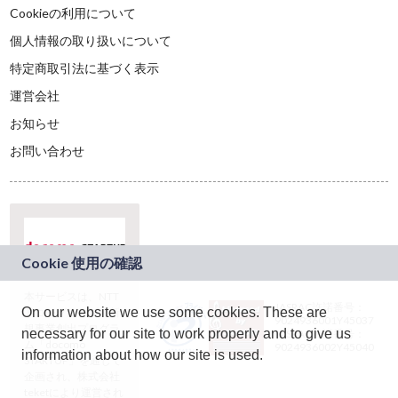
Cookieの利用について
個人情報の取り扱いについて
特定商取引法に基づく表示
運営会社
お知らせ
お問い合わせ
本サービスは、NTT
JASRAC許諾番号：
On our website we use some cookies. These are
ドコモグループの新
9024936001Y45037
規事業創出プログラ
necessary for our site to work properly and to give us
JASRAC許諾番号：
ム「docomo
9024936002Y45040
information about how our site is used.
STARTUP」を通じて
企画され、株式会社
teketにより運営され