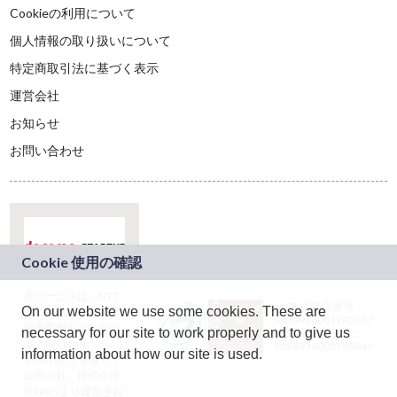
Cookieの利用について
個人情報の取り扱いについて
特定商取引法に基づく表示
運営会社
お知らせ
お問い合わせ
本サービスは、NTT
JASRAC許諾番号：
On our website we use some cookies. These are
ドコモグループの新
9024936001Y45037
規事業創出プログラ
necessary for our site to work properly and to give us
JASRAC許諾番号：
ム「docomo
9024936002Y45040
information about how our site is used.
STARTUP」を通じて
企画され、株式会社
teketにより運営され