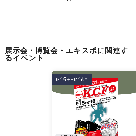
展示会・博覧会・エキスポに関連す
るイベント
15
16
8/
~
8/
土
日