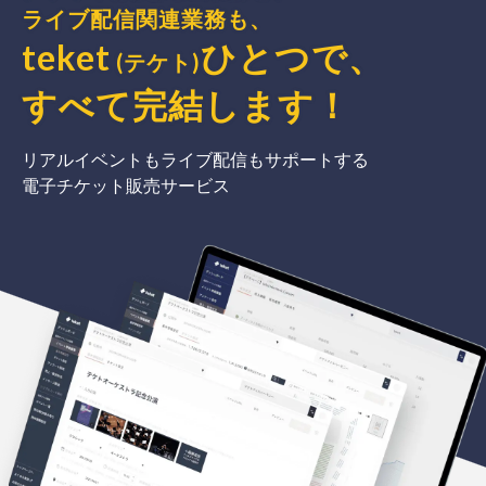
ライブ配信関連業務も、
teket
ひとつで、
(テケト)
すべて完結
します
！
リアルイベントもライブ配信もサポートする
電子チケット販売サービス