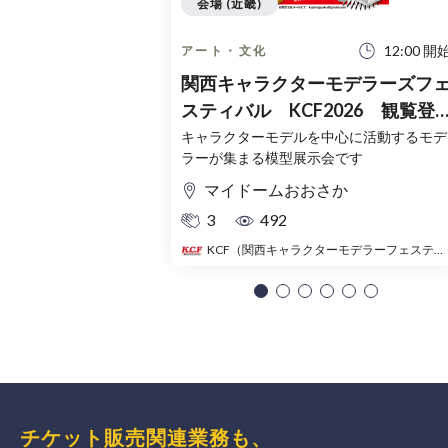
会場 (近畿)
12:00 開
アート・文化
関西キャラクターモデラーズフ
スティバル KCF2026 観覧登
録チケット（無料）
キャラクターモデルを中心に活動するモデ
ラーが集まる模型展示会です
マイドームおおさか
3
492
KCF（関西キャラクターモデラーフェスティバル）
チケット販売関連業務も、