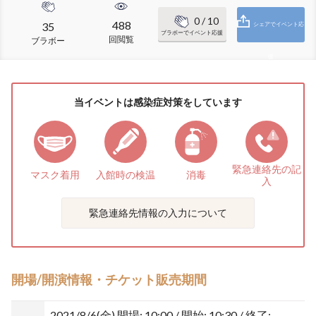
0
/ 10
488
35
シェアでイベント応
ブラボーでイベント応援
回閲覧
ブラボー
援
当イベントは感染症対策をしています
緊急連絡先の
記
マスク着用
入館時の検温
消毒
入
緊急連絡先情報の入力について
開場/開演情報・チケット販売期間
2021/8/6(金)
開場: 10:00 / 開始: 10:30 / 終了: