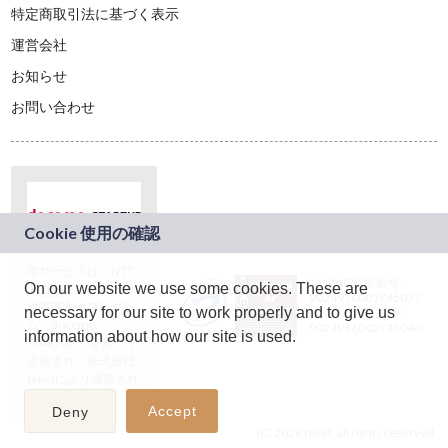
特定商取引法に基づく表示
運営会社
お知らせ
お問い合わせ
本サービスは、NTT
JASRAC許諾番号：
On our website we use some cookies. These are
ドコモグループの新
9024936001Y45037
規事業創出プログラ
necessary for our site to work properly and to give us
JASRAC許諾番号：
ム「docomo
9024936002Y45040
information about how our site is used.
STARTUP」を通じて
企画され、株式会社
teketにより運営され
ています。
Accept
Deny
(C) 2026 teket. all rights reserved.