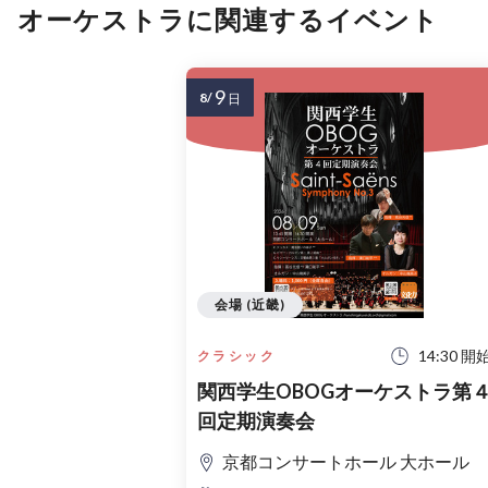
オーケストラに関連するイベント
9
8/
日
会場 (近畿)
14:30 開
クラシック
関西学生OBOGオーケストラ第
回定期演奏会
京都コンサートホール 大ホール