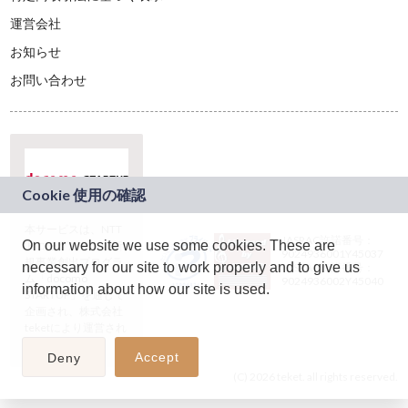
運営会社
お知らせ
お問い合わせ
本サービスは、NTT
JASRAC許諾番号：
On our website we use some cookies. These are
ドコモグループの新
9024936001Y45037
規事業創出プログラ
necessary for our site to work properly and to give us
JASRAC許諾番号：
ム「docomo
9024936002Y45040
information about how our site is used.
STARTUP」を通じて
企画され、株式会社
teketにより運営され
ています。
Accept
Deny
(C) 2026 teket. all rights reserved.