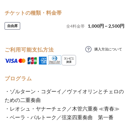
チケットの種類・料金帯
1,000
円
~
2,500
円
自由席
全
4
料金帯
ご利用可能支払方法
購入方法について
プログラム
・ゾルターン・コダーイ／ヴァイオリンとチェロの
ための二重奏曲
・レオシュ・ヤナーチェク／木管六重奏 ≪青春≫
・ベーラ・バルトーク／弦楽四重奏曲 第一番