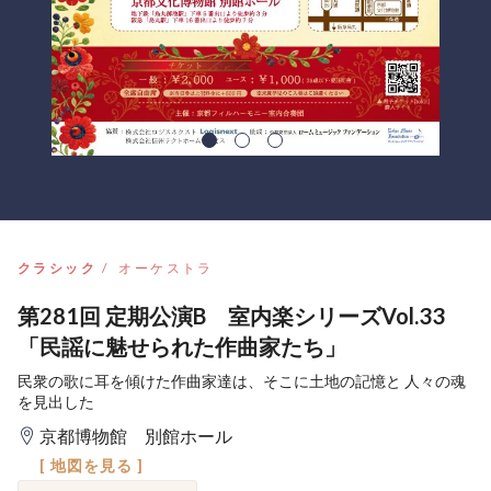
クラシック
オーケストラ
第281回 定期公演B 室内楽シリーズVol.33
「民謡に魅せられた作曲家たち」
民衆の歌に耳を傾けた作曲家達は、そこに土地の記憶と 人々の魂
を見出した
京都博物館 別館ホール
[ 地図を見る ]