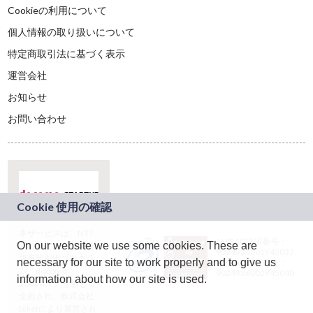
Cookieの利用について
個人情報の取り扱いについて
特定商取引法に基づく表示
運営会社
お知らせ
お問い合わせ
本サービスは、NTT
JASRAC許諾番号：
On our website we use some cookies. These are
ドコモグループの新
9024936001Y45037
規事業創出プログラ
necessary for our site to work properly and to give us
JASRAC許諾番号：
ム「docomo
9024936002Y45040
information about how our site is used.
STARTUP」を通じて
企画され、株式会社
teketにより運営され