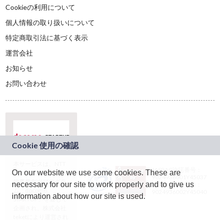
Cookieの利用について
個人情報の取り扱いについて
特定商取引法に基づく表示
運営会社
お知らせ
お問い合わせ
本サービスは、NTT
JASRAC許諾番号：
On our website we use some cookies. These are
ドコモグループの新
9024936001Y45037
規事業創出プログラ
necessary for our site to work properly and to give us
JASRAC許諾番号：
ム「docomo
9024936002Y45040
information about how our site is used.
STARTUP」を通じて
企画され、株式会社
teketにより運営され