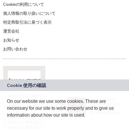
Cookieの利用について
個人情報の取り扱いについて
特定商取引法に基づく表示
運営会社
お知らせ
お問い合わせ
本サービスは、NTT
JASRAC許諾番号：
On our website we use some cookies. These are
ドコモグループの新
9024936001Y45037
規事業創出プログラ
necessary for our site to work properly and to give us
JASRAC許諾番号：
ム「docomo
9024936002Y45040
information about how our site is used.
STARTUP」を通じて
企画され、株式会社
teketにより運営され